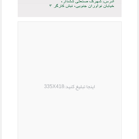
اینجا تبلیغ کنید:335X418