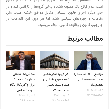
سیاسی خوششان بیاید چه نیاید. اجرای قانون در یک مصداق ممکن
است عدم ابلاغ یک مصوبه باشد و برخی گروه‌ها را ناراضی کند و در
جای دیگر، اجرای قانون ایستادن مقابل مواضع خلاف امنیت ملی
مقامات و چهره‌های سیاسی باشد اما هر دوی این اقدامات در
چارچوب قانون و وظایف قانونی انجام می‌شود.
مطالب مرتبط
مواضع ۱۰-۱۵ نماینده را
افرادی با تفکر شاذ و
سه گزینه احتمالی
نباید به همه مجلس
ژست سوپرانقلابی در
درباره آینده جنگ
تعمیم داد
صدا و سیما تعیین
ایران و آمریکا از نگاه
کننده هستند
نماینده مجلس
۱۳ مرداد ۱۴۰۵
(ساعت: ۱۹:۳۱)
۰۹ مرداد ۱۴۰۵
۰۸ مرداد ۱۴۰۵
(ساعت: ۲۰:۳۸)
(ساعت: ۱۴:۳۳)