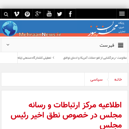
فهرست
 /رمزگشایی از لغو حملات آمریکا و ادعای توافق
تعطیلی کشتارگاه صنعتی ایلام: نکروپلیتیک جایگزین ب
اه اربعینی است
خانه
سیاسی
اطلاعیه مرکز ارتباطات و رسانه
مجلس در خصوص نطق اخیر رئیس
مجلس