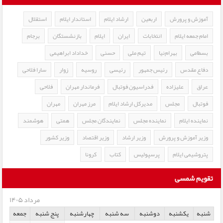
آموزش و پرورش
اربعین
ارشاد ایلام
استاندار ایلام
استقلال
امام جمعه ایلام
انتخابات
ایران
ایلام
بازنشستگان
برجام
بسطامی
بهرام‌نیا
تیم ملی
حسنی
خداداد ابراهیمی
دفاع مقدس
رئیس جمهور
رئیسی
روسیه
زوار
سارا فلاحی
عراق
علیزاده
فدراسیون فوتبال
فرماندار مهران
فلاحی
فوتبال
مجلس
مدیرکل ارشاد ایلام
مرز مهران
مهران
نماینده ایلام
نماینده مجلس
نمایندگان مجلس
همتی
هوشمند
وزیر آموزش و پرورش
وزیر ارشاد
وزیر اقتصاد
وزیر کشور
پتروشیمی ایلام
پرسپولیس
کتاب
کرونا
تقویم شمسی
مرداد ۱۴۰۵
شنبه
یکشنبه
دوشنبه
سه شنبه
چهارشنبه
پنج شنبه
جمعه