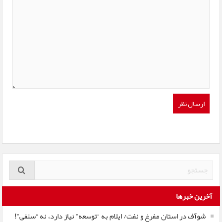
آخرین خبرها
شوآف در استان مفرغ و نفت/ ایلام به “توسعه” نیاز دارد، نه “سلفی”!