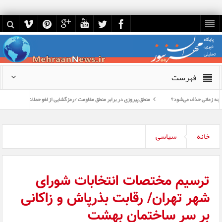
فهرست
حذف می‌شود؟
منطق پیروزی در برابر منطق مقاومت /رمزگشایی از لغو حملات آمریکا و ادعای توافق
خانه
سیاسی
ترسیم مختصات انتخابات شورای
شهر تهران/ رقابت بذرپاش و زاکانی
بر سر ساختمان بهشت