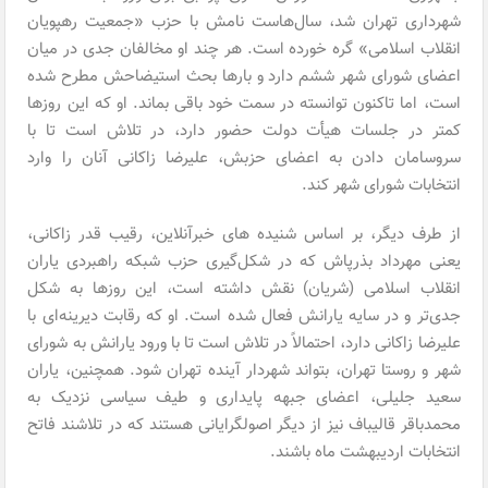
شهرداری تهران شد، سال‌هاست نامش با حزب «جمعیت رهپویان
انقلاب اسلامی» گره خورده است. هر چند او مخالفان جدی در میان
اعضای شورای شهر ششم دارد و بارها بحث استیضاحش مطرح شده
است، اما تاکنون توانسته در سمت خود باقی بماند. او که این روزها
کمتر در جلسات هیأت دولت حضور دارد، در تلاش است تا با
سروسامان دادن به اعضای حزبش، علیرضا زاکانی آنان را وارد
انتخابات شورای شهر کند.
از طرف دیگر، بر اساس شنیده های خبرآنلاین، رقیب قدر زاکانی،
یعنی مهرداد بذرپاش که در شکل‌گیری حزب شبکه راهبردی یاران
انقلاب اسلامی (شریان) نقش داشته است، این روزها به شکل
جدی‌تر و در سایه یارانش فعال شده است. او که رقابت دیرینه‌ای با
علیرضا زاکانی دارد، احتمالاً در تلاش است تا با ورود یارانش به شورای
شهر و روستا تهران، بتواند شهردار آینده تهران شود. همچنین، یاران
سعید جلیلی، اعضای جبهه پایداری و طیف سیاسی نزدیک به
محمدباقر قالیباف نیز از دیگر اصولگرایانی هستند که در تلاشند فاتح
انتخابات اردیبهشت ماه باشند.