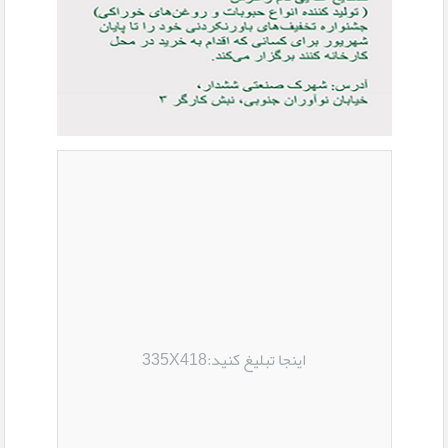
اینجا تبلیغ کنید:335X418