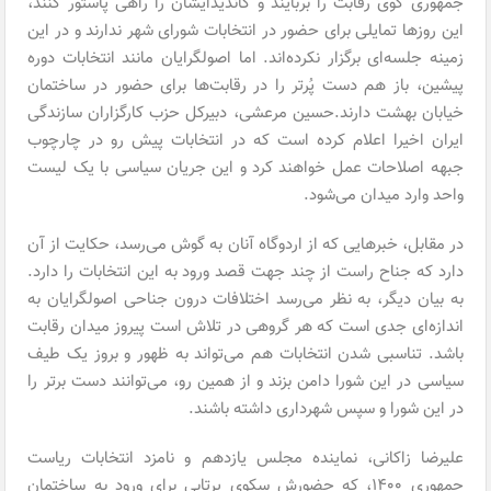
جمهوری گوی رقابت را بربایند و کاندیدایشان را راهی پاستور کنند،
این روزها تمایلی برای حضور در انتخابات شورای شهر ندارند و در این
زمینه جلسه‌ای برگزار نکرده‌اند. اما اصولگرایان مانند انتخابات دوره
پیشین، باز هم دست پُرتر را در رقابت‌ها برای حضور در ساختمان
خیابان بهشت دارند.حسین مرعشی، دبیرکل حزب کارگزاران سازندگی
ایران اخیرا اعلام کرده است که در انتخابات پیش رو در چارچوب
جبهه اصلاحات عمل خواهند کرد و این جریان سیاسی با یک لیست
واحد وارد میدان می‌شود.
در مقابل، خبرهایی که از اردوگاه آنان به گوش می‌رسد، حکایت از آن
دارد که جناح راست از چند جهت قصد ورود به این انتخابات را دارد.
به بیان دیگر، به نظر می‌رسد اختلافات درون جناحی اصولگرایان به
اندازه‌ای جدی است که هر گروهی در تلاش است پیروز میدان رقابت
باشد. تناسبی شدن انتخابات هم می‌تواند به ظهور و بروز یک طیف
سیاسی در این شورا دامن بزند و از همین رو، می‌توانند دست برتر را
در این شورا و سپس شهرداری داشته باشند.
علیرضا زاکانی، نماینده مجلس یازدهم و نامزد انتخابات ریاست
جمهوری ۱۴۰۰، که حضورش سکوی پرتابی برای ورود به ساختمان