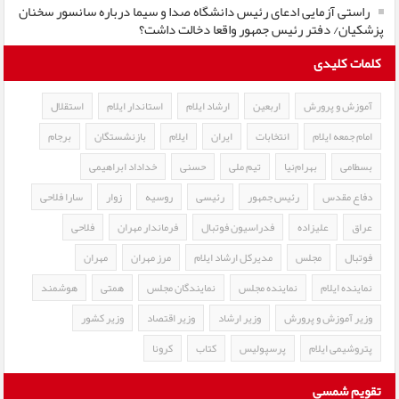
راستی آزمایی ادعای رئیس دانشگاه صدا و سیما درباره سانسور سخنان
پزشکیان/ دفتر رئیس جمهور واقعا دخالت داشت؟
کلمات کلیدی
آموزش و پرورش
اربعین
ارشاد ایلام
استاندار ایلام
استقلال
امام جمعه ایلام
انتخابات
ایران
ایلام
بازنشستگان
برجام
بسطامی
بهرام‌نیا
تیم ملی
حسنی
خداداد ابراهیمی
دفاع مقدس
رئیس جمهور
رئیسی
روسیه
زوار
سارا فلاحی
عراق
علیزاده
فدراسیون فوتبال
فرماندار مهران
فلاحی
فوتبال
مجلس
مدیرکل ارشاد ایلام
مرز مهران
مهران
نماینده ایلام
نماینده مجلس
نمایندگان مجلس
همتی
هوشمند
وزیر آموزش و پرورش
وزیر ارشاد
وزیر اقتصاد
وزیر کشور
پتروشیمی ایلام
پرسپولیس
کتاب
کرونا
تقویم شمسی